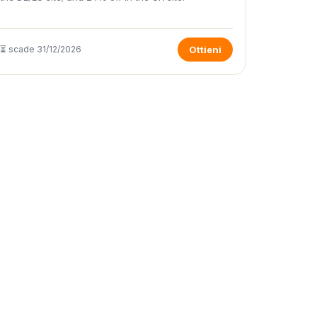
⏳ scade 31/12/2026
Ottieni