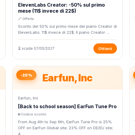
ElevenLabs Creator: -50% sul primo
mese (11$ invece di 22$)
🔗 Offerta
Sconto del 50% sul primo mese del piano Creator di
ElevenLabs: 11$ invece di 22$. Il piano Creator …
⏳ scade 07/05/2027
Ottieni
Earfun, Inc
-25%
Earfun, Inc
[Back to school season] EarFun Tune Pro
🌐 Codice sconto
From Aug 4th to Sep 6th, EarFun Tune Pro is 25%
OFF on EarFun Global site; 23% OFF on DE/EU site;
4…