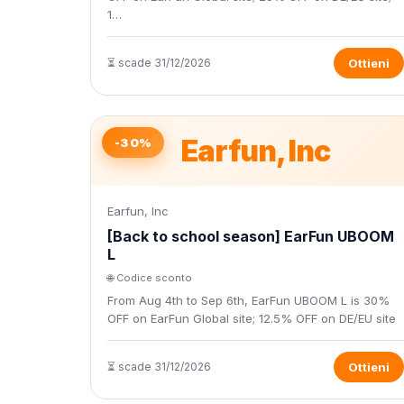
1…
⏳ scade 31/12/2026
Ottieni
Earfun, Inc
-30%
Earfun, Inc
[Back to school season] EarFun UBOOM
L
🌐 Codice sconto
From Aug 4th to Sep 6th, EarFun UBOOM L is 30%
OFF on EarFun Global site; 12.5% OFF on DE/EU site
⏳ scade 31/12/2026
Ottieni