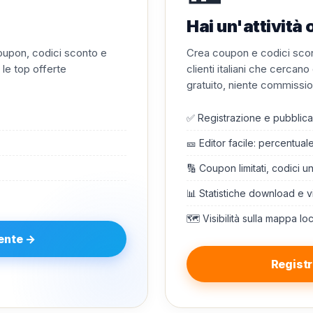
Hai un'attivit
 coupon, codici sconto e
Crea coupon e codici scont
 le top offerte
clienti italiani che cercan
gratuito, niente commission
✅ Registrazione e pubblica
🎫 Editor facile: percentual
🔢 Coupon limitati, codici u
📊 Statistiche download e v
🗺️ Visibilità sulla mappa lo
tente →
Registr