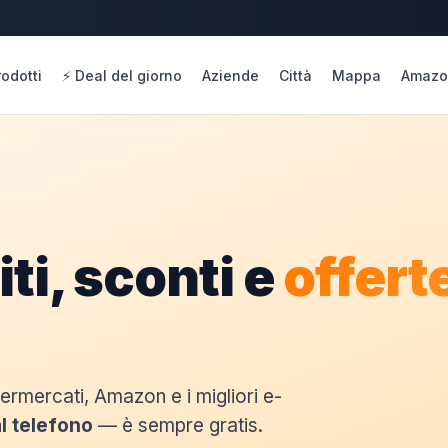
rodotti
⚡ Deal del giorno
Aziende
Città
Mappa
Amazo
ti, sconti e
offerte
permercati, Amazon e i migliori e-
l telefono
— è sempre gratis.