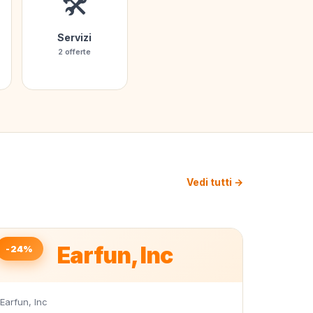
🛠️
Servizi
2 offerte
Vedi tutti →
Earfun, Inc
-24%
Earfun, Inc