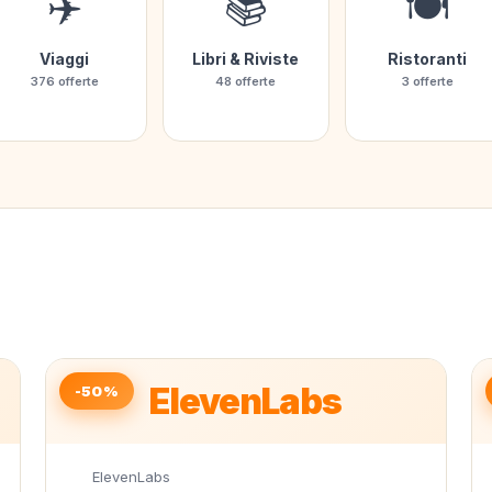
✈️
📚
🍽️
Viaggi
Libri & Riviste
Ristoranti
376 offerte
48 offerte
3 offerte
ElevenLabs
-50%
ElevenLabs