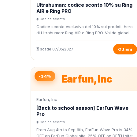
Ultrahuman: codice sconto 10% su Ring
AIR e Ring PRO
🌐 Codice sconto
Codice sconto esclusivo del 10% sui prodotti hero
di Ultrahuman: Ring AIR e Ring PRO. Valido global…
⏳ scade 07/05/2027
Ottieni
Earfun, Inc
-34%
Earfun, Inc
[Back to school season] EarFun Wave
Pro
🌐 Codice sconto
From Aug 4th to Sep 6th, EarFun Wave Pro is 34%
OFF on EarFun Global site; 25% OFF on DE/EU site;