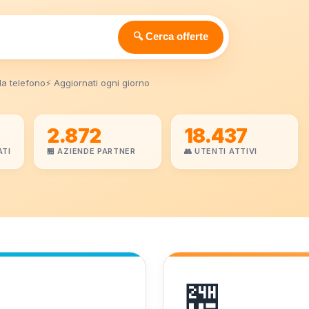
🔍 Cerca offerte
da telefono
⚡ Aggiornati ogni giorno
2.872
18.437
ATI
🏪 AZIENDE PARTNER
👥 UTENTI ATTIVI
🏪