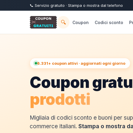
📞
Servizio
gratuito
· Stampa o mostra dal telefono
🔍
Coupon
Codici sconto
P
6.331+ coupon attivi · aggiornati ogni giorno
Coupon gratui
prodotti
Migliaia di codici sconto e buoni per su
commerce italiani.
Stampa o mostra da