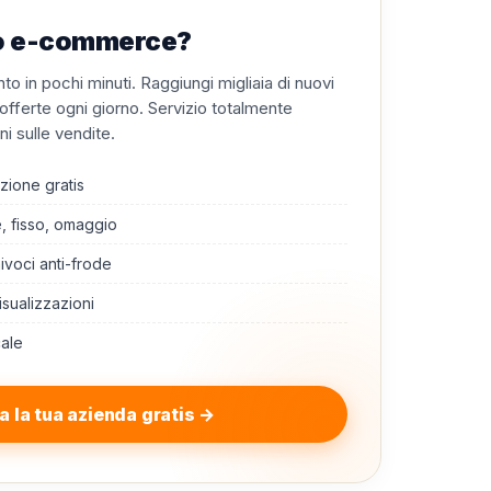
à o e-commerce?
o in pochi minuti. Raggiungi migliaia di nuovi
o offerte ogni giorno. Servizio totalmente
i sulle vendite.
zione gratis
e, fisso, omaggio
nivoci anti-frode
isualizzazioni
cale
a la tua azienda gratis →