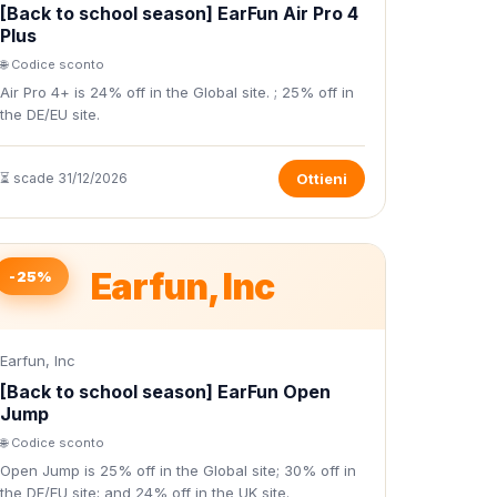
[Back to school season] EarFun Air Pro 4
Plus
🌐 Codice sconto
Air Pro 4+ is 24% off in the Global site. ; 25% off in
the DE/EU site.
⏳ scade 31/12/2026
Ottieni
Earfun, Inc
-25%
Earfun, Inc
[Back to school season] EarFun Open
Jump
🌐 Codice sconto
Open Jump is 25% off in the Global site; 30% off in
the DE/EU site; and 24% off in the UK site.