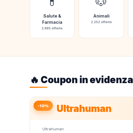
💊
🐶
Salute &
Animali
Farmacia
2.252 offerte
2.885 offerte
🔥 Coupon in evidenza
Ultrahuman
-10%
Ultrahuman