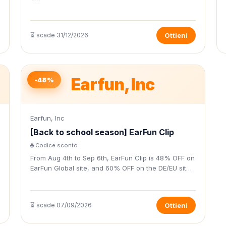
⏳ scade 31/12/2026
Ottieni
Earfun, Inc
-48%
Earfun, Inc
[Back to school season] EarFun Clip
🌐 Codice sconto
From Aug 4th to Sep 6th, EarFun Clip is 48% OFF on
EarFun Global site, and 60% OFF on the DE/EU sit…
⏳ scade 07/09/2026
Ottieni