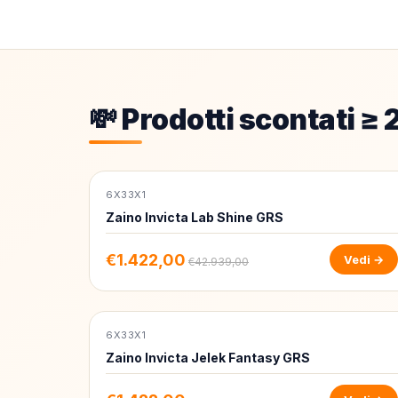
💸 Prodotti scontati ≥
6X33X1
-97%
Zaino Invicta Lab Shine GRS
€1.422,00
Vedi →
€42.939,00
6X33X1
-97%
Zaino Invicta Jelek Fantasy GRS