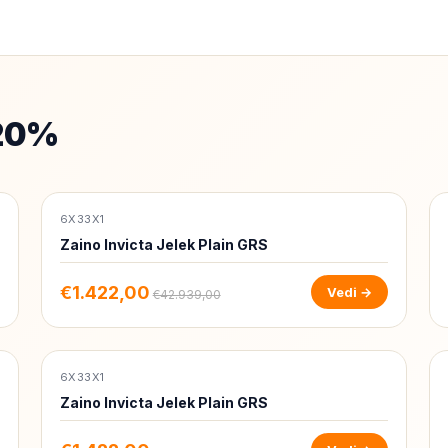
 20%
6X33X1
-97%
Zaino Invicta Jelek Plain GRS
€1.422,00
Vedi →
€42.939,00
6X33X1
-97%
Zaino Invicta Jelek Plain GRS