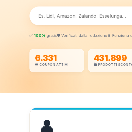
✅
100%
gratis
🛡️ Verificati dalla redazione
📱 Funziona 
6.331
431.899
🎟️ COUPON ATTIVI
🛍️ PRODOTTI SCONT
👤