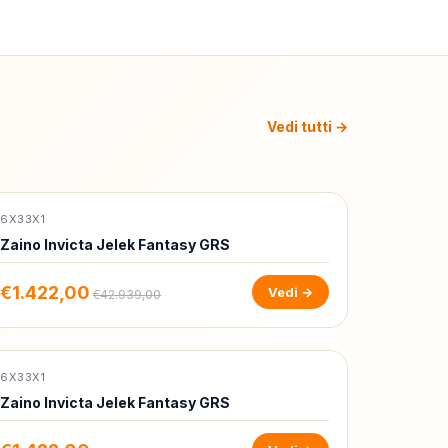
Vedi tutti →
6X33X1
-97%
Zaino Invicta Jelek Fantasy GRS
€1.422,00
Vedi →
€42.939,00
6X33X1
-97%
Zaino Invicta Jelek Fantasy GRS