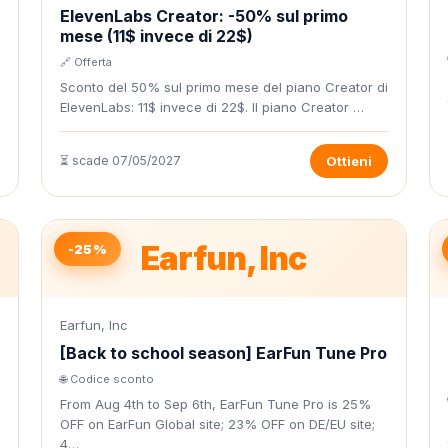
ElevenLabs Creator: -50% sul primo
mese (11$ invece di 22$)
🔗 Offerta
Sconto del 50% sul primo mese del piano Creator di
ElevenLabs: 11$ invece di 22$. Il piano Creator …
⏳ scade 07/05/2027
Ottieni
Earfun, Inc
-25%
Earfun, Inc
[Back to school season] EarFun Tune Pro
🌐 Codice sconto
From Aug 4th to Sep 6th, EarFun Tune Pro is 25%
OFF on EarFun Global site; 23% OFF on DE/EU site;
4…