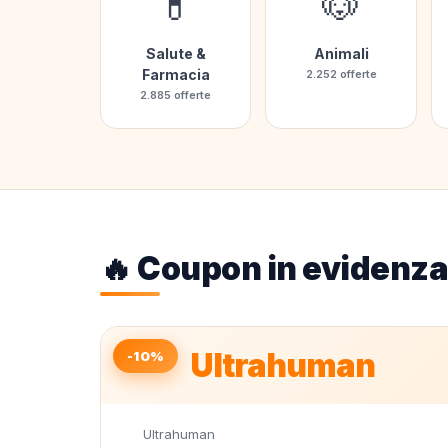
💊
🐶
Salute &
Animali
Farmacia
2.252 offerte
2.885 offerte
🔥 Coupon in evidenza
Ultrahuman
-10%
Ultrahuman