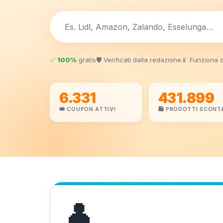
✅
100%
gratis
🛡️ Verificati dalla redazione
📱 Funziona 
6.331
431.899
🎟️ COUPON ATTIVI
🛍️ PRODOTTI SCONT
👤