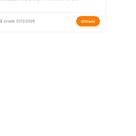
⏳ scade 31/12/2026
Ottieni