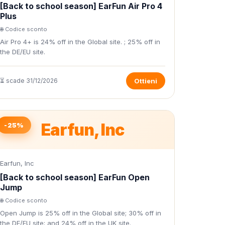
[Back to school season] EarFun Air Pro 4
Plus
🌐 Codice sconto
Air Pro 4+ is 24% off in the Global site. ; 25% off in
the DE/EU site.
⏳ scade 31/12/2026
Ottieni
Earfun, Inc
-25%
Earfun, Inc
[Back to school season] EarFun Open
Jump
🌐 Codice sconto
Open Jump is 25% off in the Global site; 30% off in
the DE/EU site; and 24% off in the UK site.