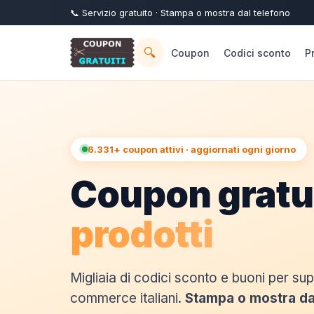
📞
Servizio
gratuito
· Stampa o mostra dal telefono
🔍
Coupon
Codici sconto
P
6.331+ coupon attivi · aggiornati ogni giorno
Coupon gratui
prodotti
Migliaia di codici sconto e buoni per su
commerce italiani.
Stampa o mostra da