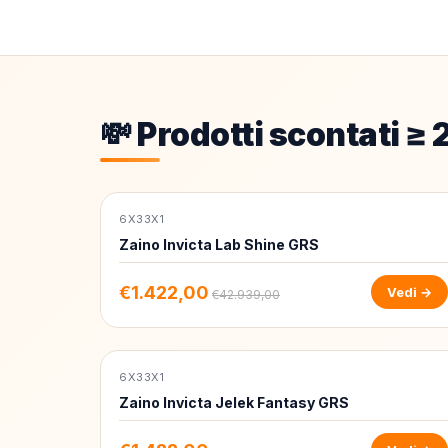
💸 Prodotti scontati ≥
6X33X1
-97%
Zaino Invicta Lab Shine GRS
€1.422,00
Vedi →
€42.939,00
6X33X1
-97%
Zaino Invicta Jelek Fantasy GRS