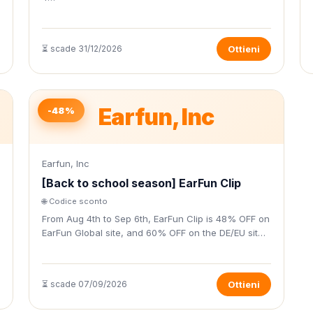
⏳ scade 31/12/2026
Ottieni
Earfun, Inc
-48%
Earfun, Inc
[Back to school season] EarFun Clip
🌐 Codice sconto
From Aug 4th to Sep 6th, EarFun Clip is 48% OFF on
EarFun Global site, and 60% OFF on the DE/EU sit…
⏳ scade 07/09/2026
Ottieni