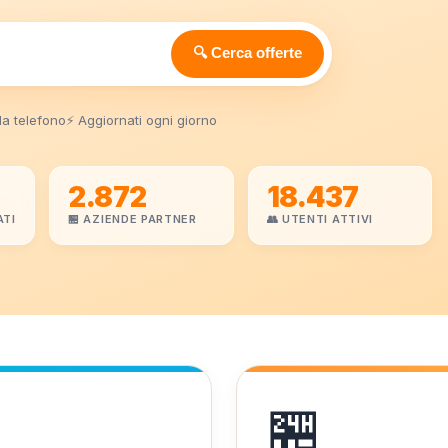
🔍 Cerca offerte
da telefono
⚡ Aggiornati ogni giorno
2.872
18.437
ATI
🏪 AZIENDE PARTNER
👥 UTENTI ATTIVI
🏪