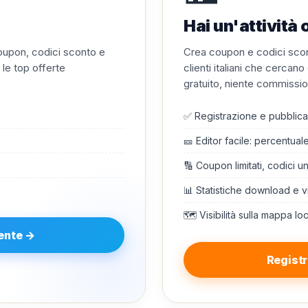
Hai un'attivit
 coupon, codici sconto e
Crea coupon e codici scont
 le top offerte
clienti italiani che cercan
gratuito, niente commission
✅ Registrazione e pubblica
🎫 Editor facile: percentual
🔢 Coupon limitati, codici u
📊 Statistiche download e v
🗺️ Visibilità sulla mappa lo
tente →
Registr