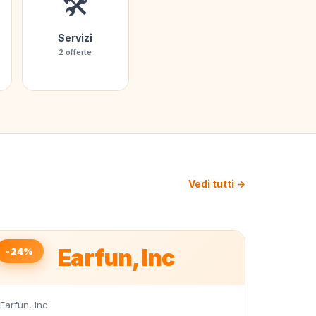
🛠️
Servizi
2 offerte
Vedi tutti →
Earfun, Inc
-24%
Earfun, Inc