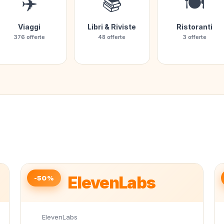
✈️
📚
🍽️
Viaggi
Libri & Riviste
Ristoranti
376 offerte
48 offerte
3 offerte
ElevenLabs
-50%
ElevenLabs