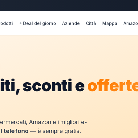
rodotti
⚡ Deal del giorno
Aziende
Città
Mappa
Amazo
ti, sconti e
offerte
permercati, Amazon e i migliori e-
l telefono
— è sempre gratis.