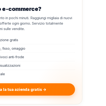
à o e-commerce?
o in pochi minuti. Raggiungi migliaia di nuovi
o offerte ogni giorno. Servizio totalmente
i sulle vendite.
zione gratis
e, fisso, omaggio
nivoci anti-frode
isualizzazioni
cale
a la tua azienda gratis →