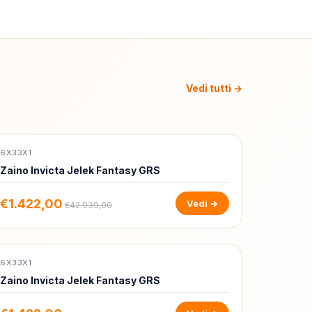
Vedi tutti →
6X33X1
-97%
Zaino Invicta Jelek Fantasy GRS
€1.422,00
Vedi →
€42.939,00
6X33X1
-97%
Zaino Invicta Jelek Fantasy GRS