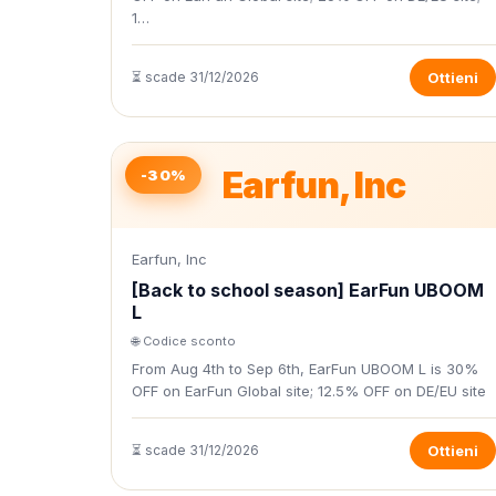
1…
⏳ scade 31/12/2026
Ottieni
Earfun, Inc
-30%
Earfun, Inc
[Back to school season] EarFun UBOOM
L
🌐 Codice sconto
From Aug 4th to Sep 6th, EarFun UBOOM L is 30%
OFF on EarFun Global site; 12.5% OFF on DE/EU site
⏳ scade 31/12/2026
Ottieni