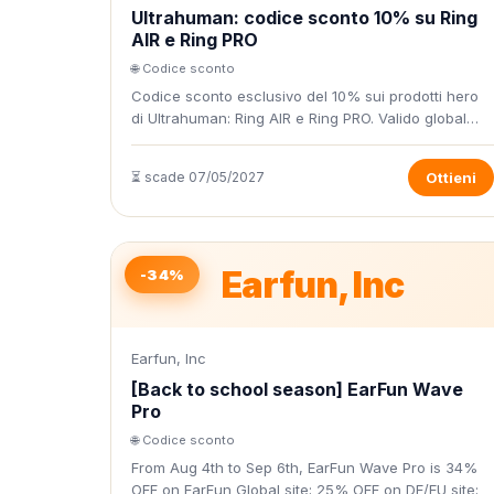
Ultrahuman: codice sconto 10% su Ring
AIR e Ring PRO
🌐 Codice sconto
Codice sconto esclusivo del 10% sui prodotti hero
di Ultrahuman: Ring AIR e Ring PRO. Valido global…
⏳ scade 07/05/2027
Ottieni
Earfun, Inc
-34%
Earfun, Inc
[Back to school season] EarFun Wave
Pro
🌐 Codice sconto
From Aug 4th to Sep 6th, EarFun Wave Pro is 34%
OFF on EarFun Global site; 25% OFF on DE/EU site;