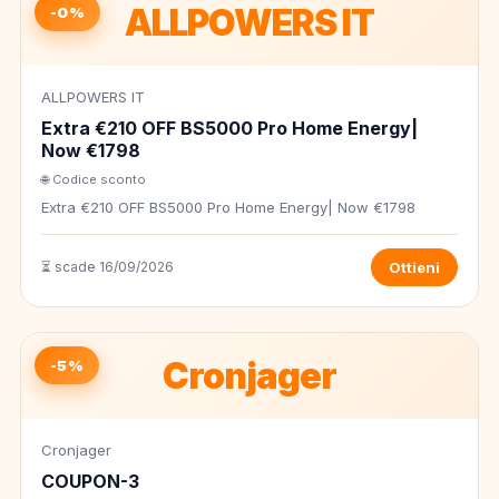
ALLPOWERS IT
-0%
ALLPOWERS IT
Extra €210 OFF BS5000 Pro Home Energy|
Now €1798
🌐 Codice sconto
Extra €210 OFF BS5000 Pro Home Energy| Now €1798
⏳ scade 16/09/2026
Ottieni
Cronjager
-5%
Cronjager
COUPON-3