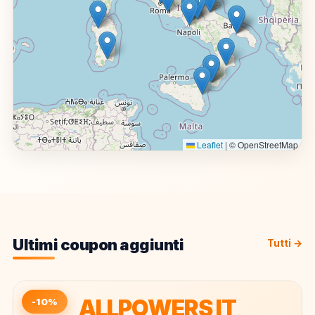
Leaflet
|
© OpenStreetMap
Ultimi coupon aggiunti
Tutti →
ALLPOWERS IT
-10%