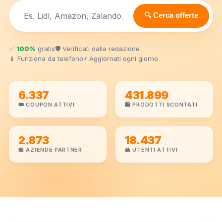
🔍 Cerca offerte
✅
100%
gratis
🛡️ Verificati dalla redazione
📱 Funziona da telefono
⚡ Aggiornati ogni giorno
6.337
431.899
🎟️ COUPON ATTIVI
🛍️ PRODOTTI SCONTATI
2.873
18.437
🏪 AZIENDE PARTNER
👥 UTENTI ATTIVI