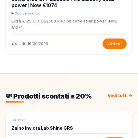
power| Now €1074
🌐 Codice sconto
Extra €125 OFF BS2500 PRO balcony solar power| Now
€1074
⏳ scade 16/09/2026
Ottieni
💸 Prodotti scontati ≥ 20%
Vedi tutti →
6X33X1
-97%
Zaino Invicta Lab Shine GRS