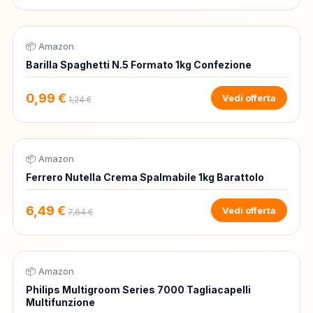
📦 Amazon
-20%
Barilla Spaghetti N.5 Formato 1kg Confezione
0,99 €
Vedi offerta
1,24 €
📦 Amazon
-15%
Ferrero Nutella Crema Spalmabile 1kg Barattolo
6,49 €
Vedi offerta
7,64 €
📦 Amazon
-35%
Philips Multigroom Series 7000 Tagliacapelli
Multifunzione