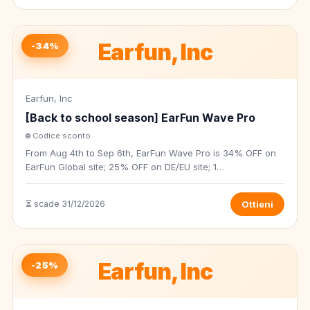
Earfun, Inc
-34%
Earfun, Inc
[Back to school season] EarFun Wave Pro
🌐 Codice sconto
From Aug 4th to Sep 6th, EarFun Wave Pro is 34% OFF on
EarFun Global site; 25% OFF on DE/EU site; 1…
⏳ scade 31/12/2026
Ottieni
Earfun, Inc
-25%