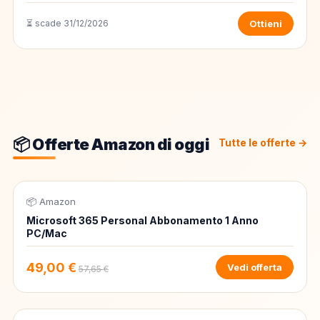
⏳ scade 31/12/2026
Ottieni
📦 Offerte Amazon di oggi
Tutte le offerte →
📦 Amazon
-15%
Microsoft 365 Personal Abbonamento 1 Anno
PC/Mac
49,00 €
Vedi offerta
57,65 €