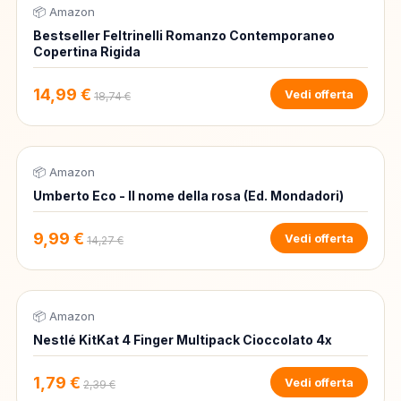
📦 Amazon
-20%
Bestseller Feltrinelli Romanzo Contemporaneo
Copertina Rigida
14,99 €
Vedi offerta
18,74 €
📦 Amazon
-30%
Umberto Eco - Il nome della rosa (Ed. Mondadori)
9,99 €
Vedi offerta
14,27 €
📦 Amazon
-25%
Nestlé KitKat 4 Finger Multipack Cioccolato 4x
1,79 €
Vedi offerta
2,39 €