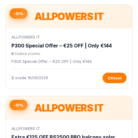
ALLPOWERS IT
-0%
ALLPOWERS IT
P300 Special Offer – €25 OFF | Only €144
🌐 Codice sconto
P300 Special Offer – €25 OFF | Only €144
⏳ scade 16/09/2026
Ottieni
ALLPOWERS IT
-0%
ALLPOWERS IT
Extra €125 OFF BS2500 PRO balcony solar