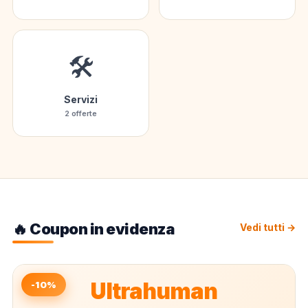
🛠️
Servizi
2 offerte
🔥 Coupon in evidenza
Vedi tutti →
Ultrahuman
-10%