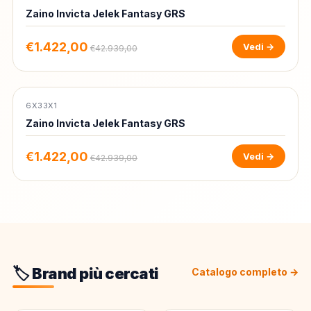
Zaino Invicta Jelek Fantasy GRS
€1.422,00
Vedi →
€42.939,00
6X33X1
-97%
Zaino Invicta Jelek Fantasy GRS
€1.422,00
Vedi →
€42.939,00
🏷️ Brand più cercati
Catalogo completo →