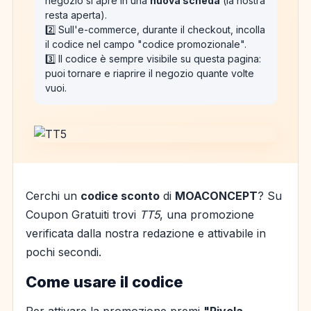
negozio si apre in una
nuova scheda
(la nostra
resta aperta).
2️⃣ Sull'e-commerce, durante il checkout, incolla
il codice nel campo "codice promozionale".
3️⃣ Il codice è sempre visibile su questa pagina:
puoi tornare e riaprire il negozio quante volte
vuoi.
Cerchi un
codice sconto
di
MOACONCEPT
? Su
Coupon Gratuiti trovi
TT5
, una promozione
verificata dalla nostra redazione e attivabile in
pochi secondi.
Come usare il codice