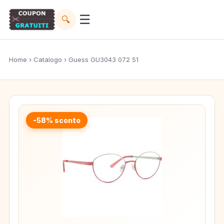
☰
🔍
Home
›
Catalogo
› Guess GU3043 072 51
-58% sconto