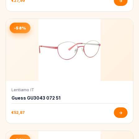
€27,99
→
-58%
Lentiamo IT
Guess GU3043 072 51
€52,87
→