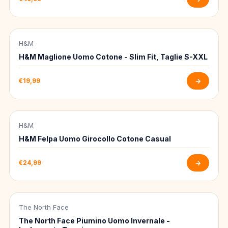
H&M
-50%
H&M Maglione Uomo Cotone - Slim Fit, Taglie S-XXL
€19,99
→
H&M
-50%
H&M Felpa Uomo Girocollo Cotone Casual
€24,99
→
The North Face
-50%
The North Face Piumino Uomo Invernale -