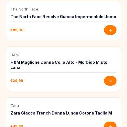
The North Face
-50%
The North Face Resolve Giacca Impermeabile Uomo
€99,00
→
H&M
-50%
H&M Maglione Donna Collo Alto - Morbido Misto
Lana
€29,99
→
Zara
-50%
Zara Giacca Trench Donna Lunga Cotone Taglia M
€49,99
→