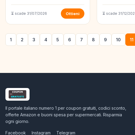
⏳ scade 31/07/2026
Ottieni
⏳ scade 31/12/20
1
2
3
4
5
6
7
8
9
10
11
Il portale italiano numero 1 per coupon gratuiti, codici sconto,
offerte Amazon e buoni spesa per supermercati. Risparmia
ogni giorno.
Facebook
Instagram
Telegram