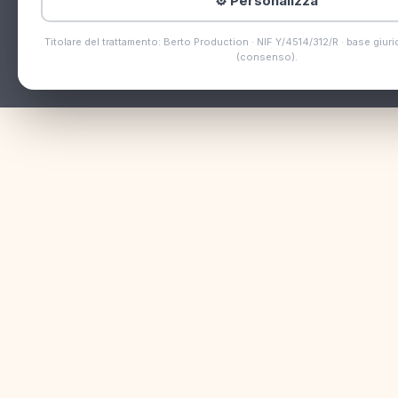
⚙️ Personalizza
Titolare del trattamento: Berto Production · NIF Y/4514/312/R · base giurid
(consenso).