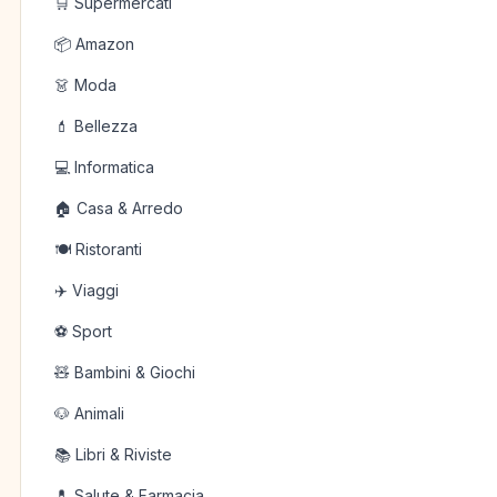
🛒 Supermercati
📦 Amazon
👗 Moda
💄 Bellezza
💻 Informatica
🏠 Casa & Arredo
🍽️ Ristoranti
✈️ Viaggi
⚽ Sport
🧸 Bambini & Giochi
🐶 Animali
📚 Libri & Riviste
💊 Salute & Farmacia