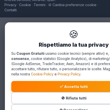
Privacy
Cookie
Termini
🍪 Cambia preferenze cookie
·
·
·
·
Contatti
🍪
Rispettiamo la tua privacy
Su
Coupon Gratuiti
usiamo cookie tecnici (sempre attivi) e,
consenso
, cookie statistici (Google Analytics), di marketing/
(Google AdSense, TradeTracker, Awin, Amazon) e di prefer
accettare tutto, rifiutare tutto, o personalizzare le scelte. Mag
nella nostra
Cookie Policy
e
Privacy Policy
.
✅ Accetta tutti
🚫 Rifiuta tutti