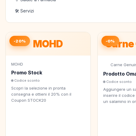
🛠️ Servizi
MOHD
Carne
-20%
-0%
MOHD
Carne Genui
Promo Stock
Prodotto Om
🌐 Codice sconto
🌐 Codice sconto
Scopri la selezione in pronta
Aggiungere un sa
consegna e ottieni il 20% con il
inserire il codic
Coupon STOCK20
un salamino in 