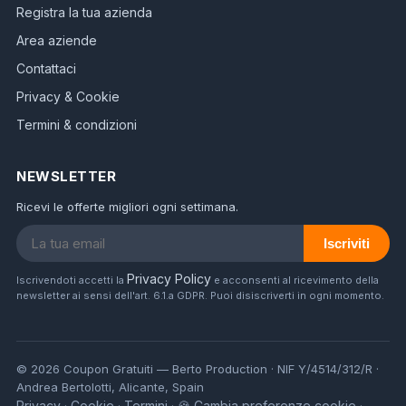
Registra la tua azienda
Area aziende
Contattaci
Privacy & Cookie
Termini & condizioni
NEWSLETTER
Ricevi le offerte migliori ogni settimana.
Iscriviti
Privacy Policy
Iscrivendoti accetti la
e acconsenti al ricevimento della
newsletter ai sensi dell'art. 6.1.a GDPR. Puoi disiscriverti in ogni momento.
© 2026 Coupon Gratuiti — Berto Production · NIF Y/4514/312/R ·
Andrea Bertolotti, Alicante, Spain
Privacy
Cookie
Termini
🍪 Cambia preferenze cookie