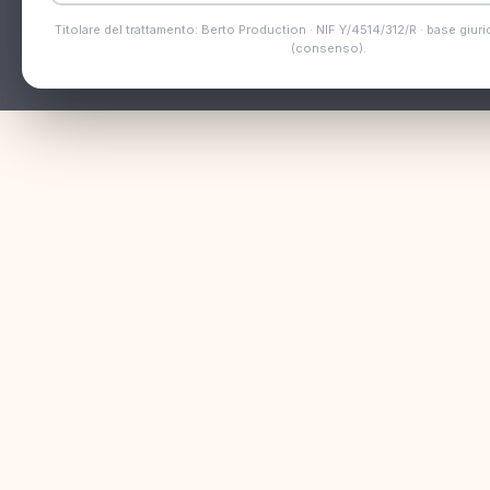
Titolare del trattamento: Berto Production · NIF Y/4514/312/R · base giurid
(consenso).