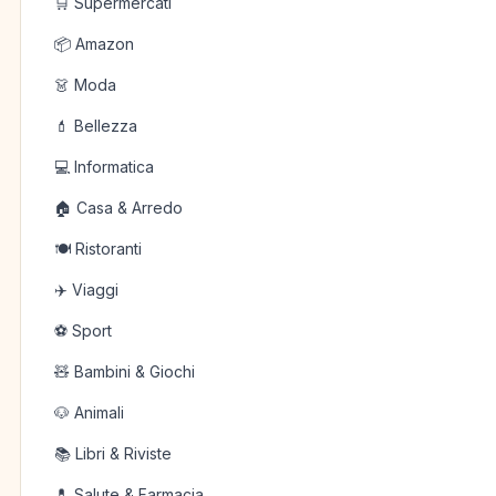
🛒 Supermercati
📦 Amazon
👗 Moda
💄 Bellezza
💻 Informatica
🏠 Casa & Arredo
🍽️ Ristoranti
✈️ Viaggi
⚽ Sport
🧸 Bambini & Giochi
🐶 Animali
📚 Libri & Riviste
💊 Salute & Farmacia