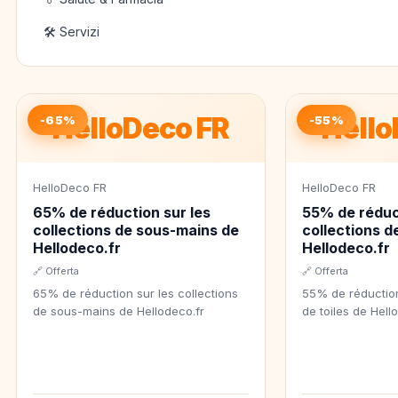
🛠️ Servizi
HelloDeco FR
Hello
-65%
-55%
HelloDeco FR
HelloDeco FR
65% de réduction sur les
55% de réduct
collections de sous-mains de
collections de
Hellodeco.fr
Hellodeco.fr
🔗 Offerta
🔗 Offerta
65% de réduction sur les collections
55% de réduction
de sous-mains de Hellodeco.fr
de toiles de Hell