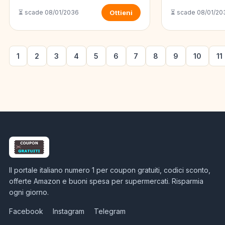
⏳ scade 08/01/2036
Ottieni
⏳ scade 08/01/20
1
2
3
4
5
6
7
8
9
10
11
Il portale italiano numero 1 per coupon gratuiti, codici sconto,
offerte Amazon e buoni spesa per supermercati. Risparmia
ogni giorno.
Facebook
Instagram
Telegram