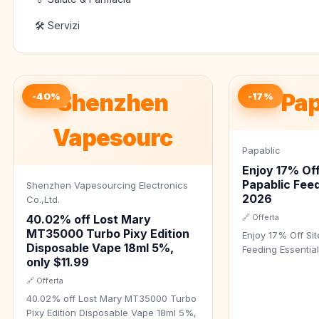
🛠️ Servizi
Shenzhen
Pap
-40%
-17%
Vapesourc
Papablic
Enjoy 17% Off
Papablic Feed
Shenzhen Vapesourcing Electronics
2026
Co.,Ltd.
40.02% off Lost Mary
🔗 Offerta
MT35000 Turbo Pixy Edition
Enjoy 17% Off Si
Disposable Vape 18ml 5%,
Feeding Essentia
only $11.99
🔗 Offerta
40.02% off Lost Mary MT35000 Turbo
Pixy Edition Disposable Vape 18ml 5%,