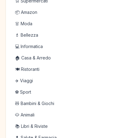
🛒 Supermercati
📦 Amazon
👗 Moda
💄 Bellezza
💻 Informatica
🏠 Casa & Arredo
🍽️ Ristoranti
✈️ Viaggi
⚽ Sport
🧸 Bambini & Giochi
🐶 Animali
📚 Libri & Riviste
💊 Salute & Farmacia