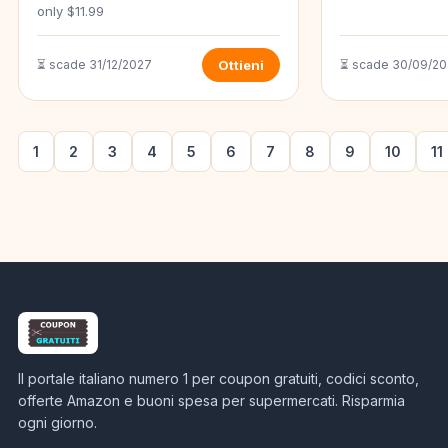
only $11.99
⏳ scade 31/12/2027
Ottieni
⏳ scade 30/09/2
1
2
3
4
5
6
7
8
9
10
11
Il portale italiano numero 1 per coupon gratuiti, codici sconto,
offerte Amazon e buoni spesa per supermercati. Risparmia
ogni giorno.