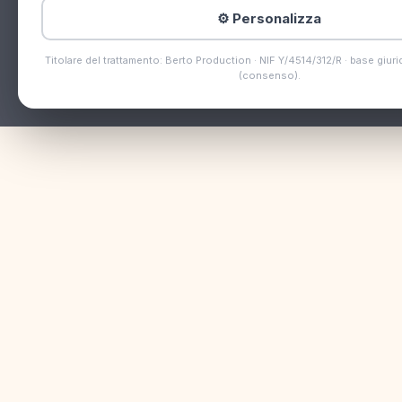
⚙️ Personalizza
Titolare del trattamento: Berto Production · NIF Y/4514/312/R · base giurid
(consenso).