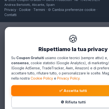
Andrea Bertolotti, Alicante, Spain
Privacy
Cookie
Termini
🍪 Cambia preferenze cookie
·
·
·
·
Contatti
🍪
Rispettiamo la tua privacy
Su
Coupon Gratuiti
usiamo cookie tecnici (sempre attivi) e,
consenso
, cookie statistici (Google Analytics), di marketing/
(Google AdSense, TradeTracker, Awin, Amazon) e di prefer
accettare tutto, rifiutare tutto, o personalizzare le scelte. Mag
nella nostra
Cookie Policy
e
Privacy Policy
.
✅ Accetta tutti
🚫 Rifiuta tutti