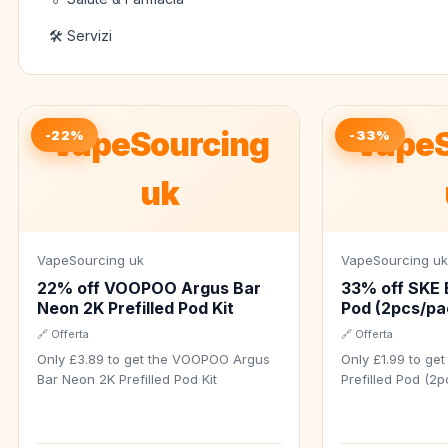
🛠️ Servizi
VapeSourcing
VapeS
-22%
-33%
uk
VapeSourcing uk
VapeSourcing u
22% off VOOPOO Argus Bar
33% off SKE 
Neon 2K Prefilled Pod Kit
Pod (2pcs/pa
🔗 Offerta
🔗 Offerta
Only £3.89 to get the VOOPOO Argus
Only £1.99 to ge
Bar Neon 2K Prefilled Pod Kit
Prefilled Pod (2