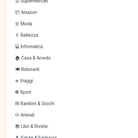
🛒 Supermercati
📦 Amazon
👗 Moda
💄 Bellezza
💻 Informatica
🏠 Casa & Arredo
🍽️ Ristoranti
✈️ Viaggi
⚽ Sport
🧸 Bambini & Giochi
🐶 Animali
📚 Libri & Riviste
💊 Salute & Farmacia