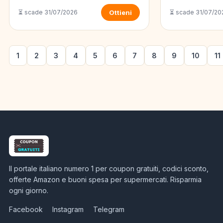
⏳ scade 31/07/2026
Ottieni
⏳ scade 31/07/20
1
2
3
4
5
6
7
8
9
10
11
Il portale italiano numero 1 per coupon gratuiti, codici sconto,
offerte Amazon e buoni spesa per supermercati. Risparmia
ogni giorno.
Facebook
Instagram
Telegram