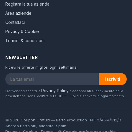
Registra la tua azienda
Area aziende
Contattaci
Privacy & Cookie
Termini & condizioni
NEWSLETTER
Ricevi le offerte migliori ogni settimana.
Iscriviti
Privacy Policy
Iscrivendoti accetti la
e acconsenti al ricevimento della
newsletter ai sensi dell'art. 6.1.a GDPR. Puoi disiscriverti in ogni momento.
© 2026 Coupon Gratuiti — Berto Production · NIF Y/4514/312/R ·
Andrea Bertolotti, Alicante, Spain
Privacy
Cookie
Termini
🍪 Cambia preferenze cookie