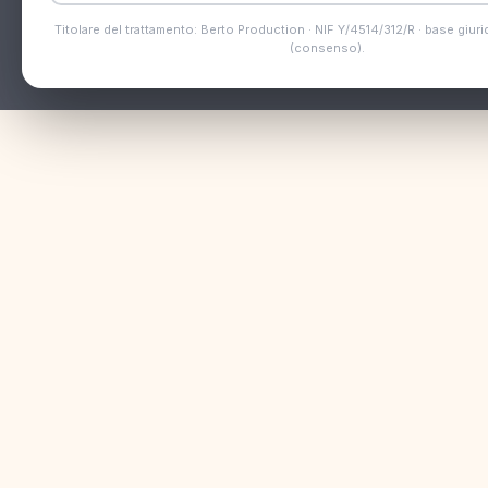
Titolare del trattamento: Berto Production · NIF Y/4514/312/R · base giurid
(consenso).