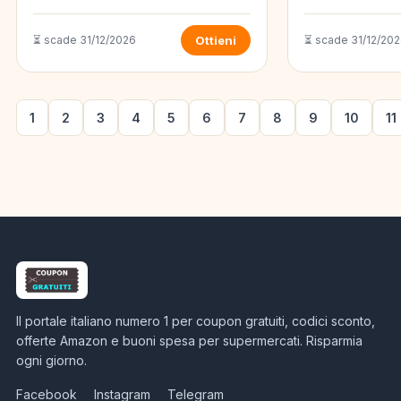
⏳ scade 31/12/2026
Ottieni
⏳ scade 31/12/20
1
2
3
4
5
6
7
8
9
10
11
Il portale italiano numero 1 per coupon gratuiti, codici sconto,
offerte Amazon e buoni spesa per supermercati. Risparmia
ogni giorno.
Facebook
Instagram
Telegram