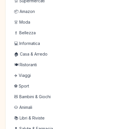
🛒 Supermercati
📦 Amazon
👗 Moda
💄 Bellezza
💻 Informatica
🏠 Casa & Arredo
🍽️ Ristoranti
✈️ Viaggi
⚽ Sport
🧸 Bambini & Giochi
🐶 Animali
📚 Libri & Riviste
💊 Salute & Farmacia