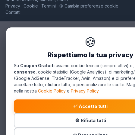
Privacy
Cookie
Termini
🍪 Cambia preferenze cookie
·
·
·
·
Contatti
🍪
Rispettiamo la tua privacy
Su
Coupon Gratuiti
usiamo cookie tecnici (sempre attivi) e,
consenso
, cookie statistici (Google Analytics), di marketing/
(Google AdSense, TradeTracker, Awin, Amazon) e di prefer
accettare tutto, rifiutare tutto, o personalizzare le scelte. Mag
nella nostra
Cookie Policy
e
Privacy Policy
.
✅ Accetta tutti
🚫 Rifiuta tutti