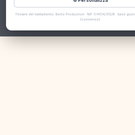
⚙️ Personalizza
Titolare del trattamento: Berto Production · NIF Y/4514/312/R · base giurid
(consenso).