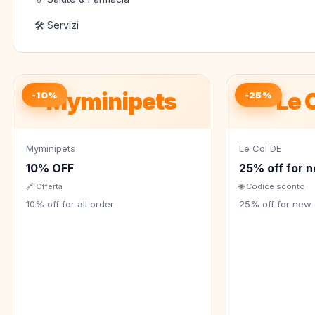
🛠️ Servizi
Myminipets
Le 
-10%
-25%
Myminipets
Le Col DE
10% OFF
25% off for 
🔗 Offerta
🌐 Codice sconto
10% off for all order
25% off for new