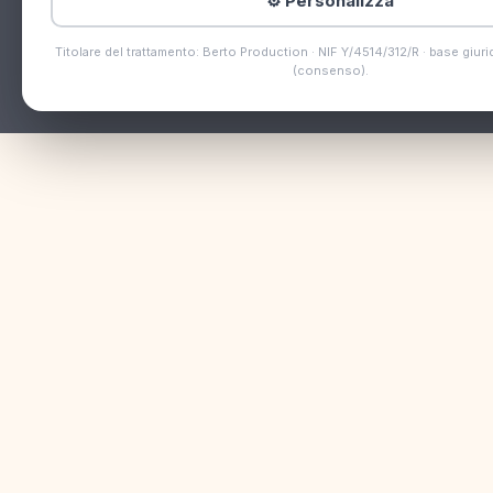
⚙️ Personalizza
Titolare del trattamento: Berto Production · NIF Y/4514/312/R · base giurid
(consenso).