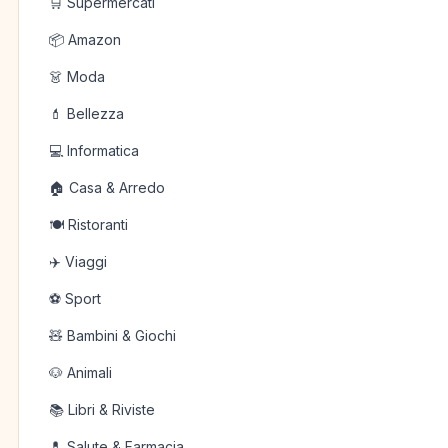
🛒 Supermercati
📦 Amazon
👗 Moda
💄 Bellezza
💻 Informatica
🏠 Casa & Arredo
🍽️ Ristoranti
✈️ Viaggi
⚽ Sport
🧸 Bambini & Giochi
🐶 Animali
📚 Libri & Riviste
💊 Salute & Farmacia