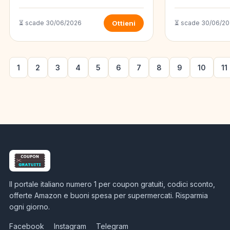
⏳ scade 30/06/2026
Ottieni
⏳ scade 30/06/2
1
2
3
4
5
6
7
8
9
10
11
Il portale italiano numero 1 per coupon gratuiti, codici sconto,
offerte Amazon e buoni spesa per supermercati. Risparmia
ogni giorno.
Facebook
Instagram
Telegram