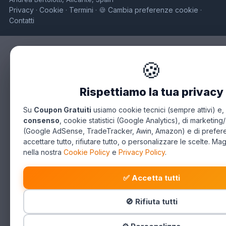
Privacy
Cookie
Termini
🍪 Cambia preferenze cookie
·
·
·
·
Contatti
🍪
Rispettiamo la tua privacy
Su
Coupon Gratuiti
usiamo cookie tecnici (sempre attivi) e,
consenso
, cookie statistici (Google Analytics), di marketing/
(Google AdSense, TradeTracker, Awin, Amazon) e di prefer
accettare tutto, rifiutare tutto, o personalizzare le scelte. Mag
nella nostra
Cookie Policy
e
Privacy Policy
.
✅ Accetta tutti
🚫 Rifiuta tutti