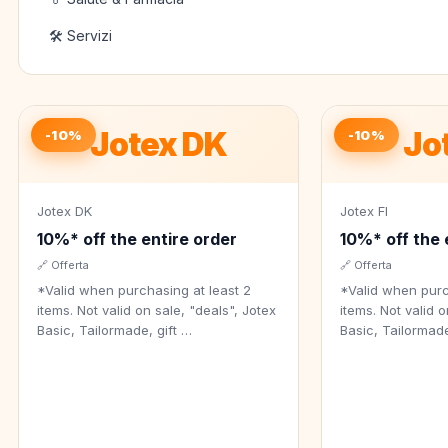
🛠️ Servizi
Jotex DK
Jot
-10%
-10%
Jotex DK
Jotex FI
10%* off the entire order
10%* off the 
🔗 Offerta
🔗 Offerta
*Valid when purchasing at least 2
*Valid when purc
items. Not valid on sale, "deals", Jotex
items. Not valid o
Basic, Tailormade, gift …
Basic, Tailormade