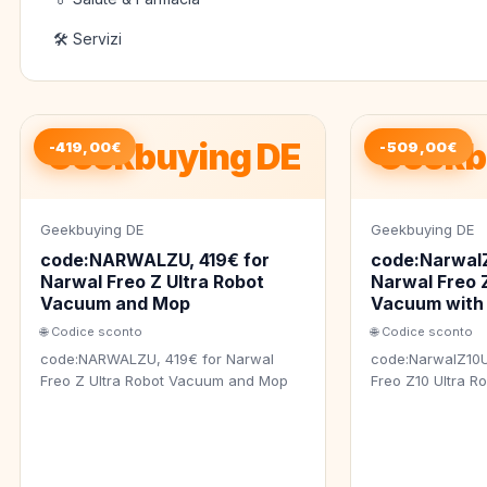
🛠️ Servizi
Geekbuying DE
Geekb
-419,00€
-509,00€
Geekbuying DE
Geekbuying DE
code:NARWALZU, 419€ for
code:NarwalZ
Narwal Freo Z Ultra Robot
Narwal Freo 
Vacuum and Mop
Vacuum with
🌐 Codice sconto
🌐 Codice sconto
code:NARWALZU, 419€ for Narwal
code:NarwalZ10U
Freo Z Ultra Robot Vacuum and Mop
Freo Z10 Ultra 