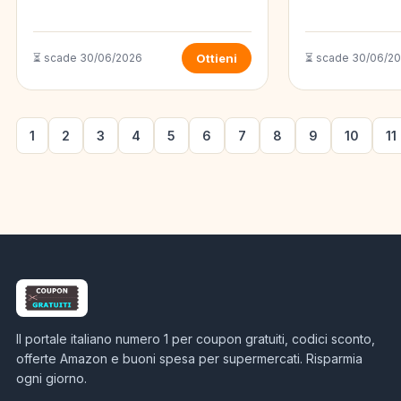
⏳ scade 30/06/2026
Ottieni
⏳ scade 30/06/2
1
2
3
4
5
6
7
8
9
10
11
Il portale italiano numero 1 per coupon gratuiti, codici sconto,
offerte Amazon e buoni spesa per supermercati. Risparmia
ogni giorno.