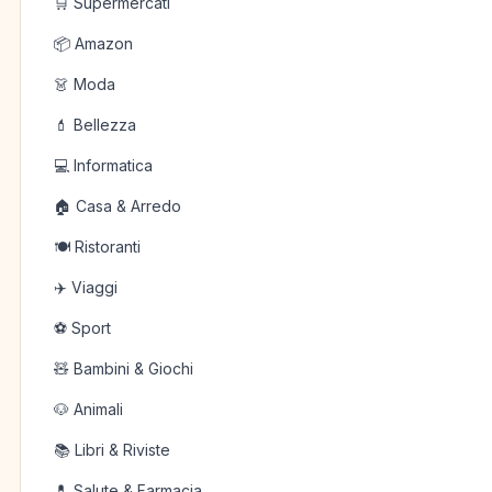
🛒 Supermercati
📦 Amazon
👗 Moda
💄 Bellezza
💻 Informatica
🏠 Casa & Arredo
🍽️ Ristoranti
✈️ Viaggi
⚽ Sport
🧸 Bambini & Giochi
🐶 Animali
📚 Libri & Riviste
💊 Salute & Farmacia