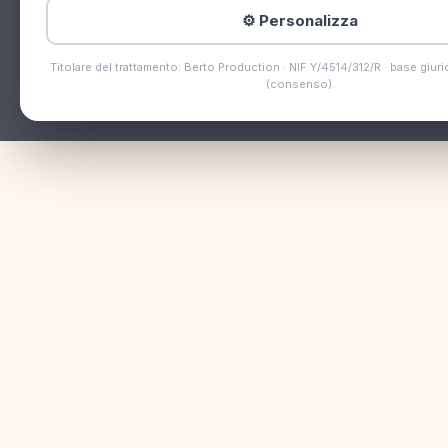
⚙️ Personalizza
Titolare del trattamento: Berto Production · NIF Y/4514/312/R · base giurid
(consenso).