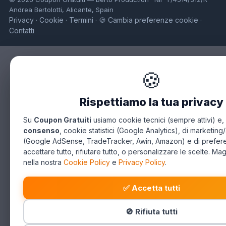
Andrea Bertolotti, Alicante, Spain
Privacy
Cookie
Termini
🍪 Cambia preferenze cookie
·
·
·
·
Contatti
🍪
Rispettiamo la tua privacy
Su
Coupon Gratuiti
usiamo cookie tecnici (sempre attivi) e,
consenso
, cookie statistici (Google Analytics), di marketing/
(Google AdSense, TradeTracker, Awin, Amazon) e di prefer
accettare tutto, rifiutare tutto, o personalizzare le scelte. Mag
nella nostra
Cookie Policy
e
Privacy Policy
.
✅ Accetta tutti
🚫 Rifiuta tutti