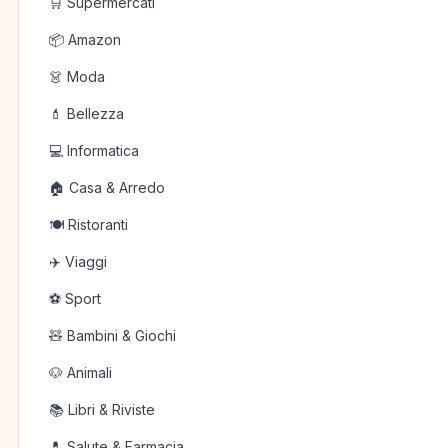
🛒 Supermercati
📦 Amazon
👗 Moda
💄 Bellezza
💻 Informatica
🏠 Casa & Arredo
🍽️ Ristoranti
✈️ Viaggi
⚽ Sport
🧸 Bambini & Giochi
🐶 Animali
📚 Libri & Riviste
💊 Salute & Farmacia