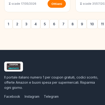
⏳ scade 17/05/2026
Ottieni
⏳ scade 31/07/20
1
2
3
4
5
6
7
8
9
10
11
Il portale italiano numero 1 per coupon gratuiti, codici sconto,
offerte Amazon e buoni spesa per supermercati. Risparmia
ogni giorno.
Facebook
Instagram
Telegram