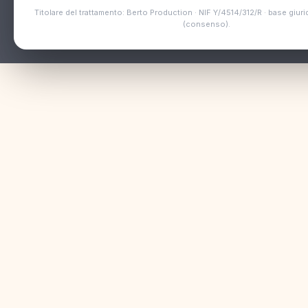
Titolare del trattamento: Berto Production · NIF Y/4514/312/R · base giurid
(consenso).