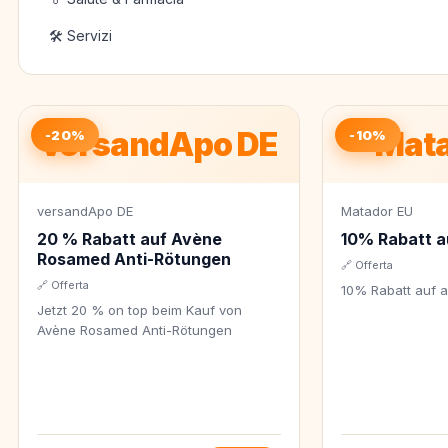
🛠️ Servizi
versandApo DE
Mata
-20%
-10%
versandApo DE
Matador EU
20 % Rabatt auf Avène
10% Rabatt au
Rosamed Anti-Rötungen
🔗 Offerta
🔗 Offerta
10% Rabatt auf a
Jetzt 20 % on top beim Kauf von
Avène Rosamed Anti-Rötungen